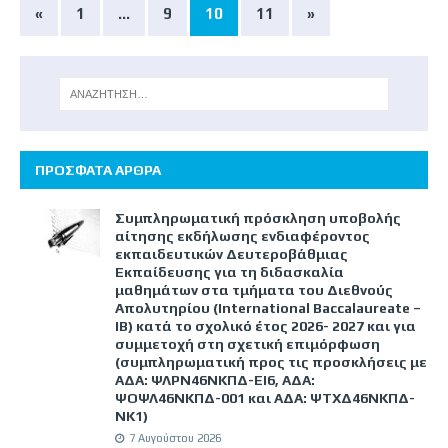
«
1
…
9
10
11
»
ΠΡΟΣΦΑΤΑ ΑΡΘΡΑ
Συμπληρωματική πρόσκληση υποβολής
αίτησης εκδήλωσης ενδιαφέροντος
εκπαιδευτικών Δευτεροβάθμιας
Εκπαίδευσης για τη διδασκαλία
μαθημάτων στα τμήματα του Διεθνούς
Απολυτηρίου (International Baccalaureate –
IB) κατά το σχολικό έτος 2026- 2027 και για
συμμετοχή στη σχετική επιμόρφωση
(συμπληρωματική προς τις προσκλήσεις με
ΑΔΑ: ΨΛΡΝ46ΝΚΠΔ-ΕΙ6, ΑΔΑ:
ΨΟΨΛ46ΝΚΠΔ-001 και ΑΔΑ: ΨΤΧΔ46ΝΚΠΔ-
ΝΚ1)
7 Αυγούστου 2026