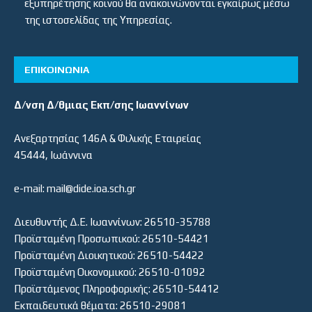
εξυπηρέτησης κοινού θα ανακοινώνονται εγκαίρως μέσω
της ιστοσελίδας της Υπηρεσίας.
ΕΠΙΚΟΙΝΩΝΙΑ
Δ/νση Δ/θμιας Εκπ/σης Ιωαννίνων
Ανεξαρτησίας 146Α & Φιλικής Εταιρείας
45444, Ιωάννινα
e-mail: mail@dide.ioa.sch.gr
Διευθυντής Δ.Ε. Ιωαννίνων: 26510-35788
Προϊσταμένη Προσωπικού: 26510-54421
Προϊσταμένη Διοικητικού: 26510-54422
Προϊσταμένη Οικονομικού: 26510-01092
Προϊστάμενος Πληροφορικής: 26510-54412
Εκπαιδευτικά θέματα: 26510-29081