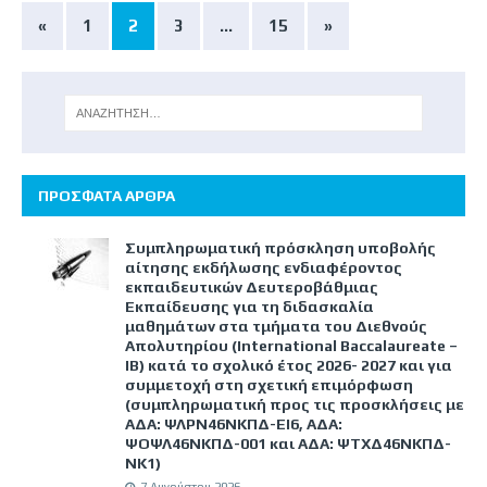
«
1
2
3
…
15
»
ΠΡΟΣΦΑΤΑ ΑΡΘΡΑ
Συμπληρωματική πρόσκληση υποβολής
αίτησης εκδήλωσης ενδιαφέροντος
εκπαιδευτικών Δευτεροβάθμιας
Εκπαίδευσης για τη διδασκαλία
μαθημάτων στα τμήματα του Διεθνούς
Απολυτηρίου (International Baccalaureate –
IB) κατά το σχολικό έτος 2026- 2027 και για
συμμετοχή στη σχετική επιμόρφωση
(συμπληρωματική προς τις προσκλήσεις με
ΑΔΑ: ΨΛΡΝ46ΝΚΠΔ-ΕΙ6, ΑΔΑ:
ΨΟΨΛ46ΝΚΠΔ-001 και ΑΔΑ: ΨΤΧΔ46ΝΚΠΔ-
ΝΚ1)