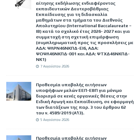
αίτησης εκδήλωσης ενδιαφέροντος
εκπαιδευτικών Δευτεροβάθμιας
Εκπαίδευσης για τη διδασκαλία
μαθημάτων στα τμήματα του Διεθνούς
Απολυτηρίου (International Baccalaureate –
IB) κατά το σχολικό έτος 2026- 2027 και για
συμμετοχή στη σχετική επιμόρφωση
(συμπληρωματική προς τις προσκλήσεις με
ΑΔΑ: ΨΛΡΝ46ΝΚΠΔ-ΕΙ6, ΑΔΑ:
ΨΟΨΛ46ΝΚΠΔ-001 και ΑΔΑ: ΨΤΧΔ46ΝΚΠΔ-
ΝΚ1)
7 Αυγούστου 2026
Προθεσμία υποβολής αιτήσεων
υποψήφιων μελών ΕΕΠ-ΕΒΠ για μόνιμο
διορισμό σε κενές οργανικές θέσεις στην
Ειδική Αγωγή και Εκπαίδευση, σε εφαρμογή
των διατάξεων της παρ. 3 του άρθρου 62
του ν. 4589/2019 (Α΄13).
5 Αυγούστου 2026
Προθεσμία υποβολής αιτήσεων