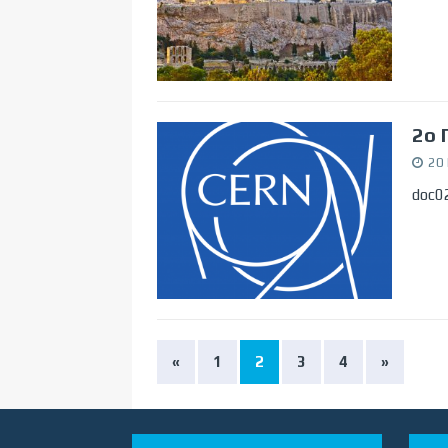
2ο 
20
doc0
«
1
2
3
4
»