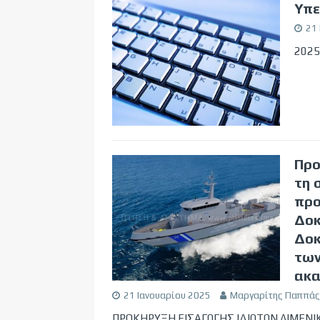
Υπε
21
2025
Προ
τη 
προ
Δοκ
Δοκ
των
ακα
21 Ιανουαρίου 2025
Μαργαρίτης Παππάς
ΠΡΟΚΗΡΥΞΗ ΕΙΣΑΓΩΓΗΣ ΙΔΙΩΤΩΝ ΛΙΜΕΝΙ