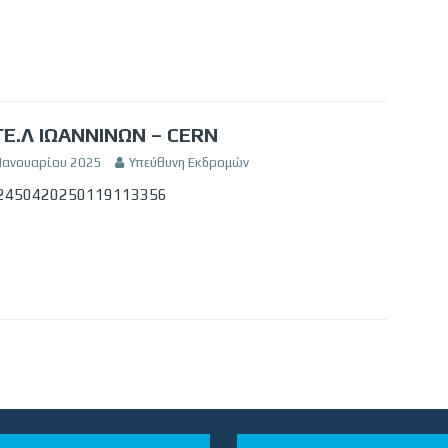
ΓΕ.Λ ΙΩΑΝΝΙΝΩΝ – CERN
 Ιανουαρίου 2025
Υπεύθυνη Εκδρομών
2450420250119113356