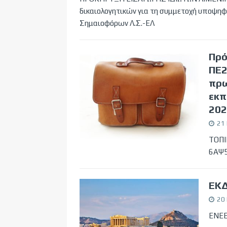
δικαιολογητικών για τη συμμετοχή υποψηφ
Σημαιοφόρων Λ.Σ.-ΕΛ
Πρό
ΠΕ2
πρω
εκπ
202
21
ΤΟΠΙ
6ΑΨ
ΕΚ
20
ΕΝΕ