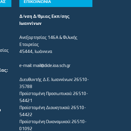
ΊΑΣ
ΕΠΙΚΟΙΝΩΝΙΑ
Δ/νση Δ/θμιας Εκπ/σης
Ιωαννίνων
Ανεξαρτησίας 146Α & Φιλικής
Εταιρείας
εσίας
45444, Ιωάννινα
e-mail: mail@dide.ioa.sch.gr
ίας:
Διευθυντής Δ.Ε. Ιωαννίνων: 26510-
35788
Προϊσταμένη Προσωπικού: 26510-
54421
Προϊσταμένη Διοικητικού: 26510-
ο
54422
Προϊσταμένη Οικονομικού: 26510-
01092