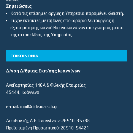
Σημειώσεις
Κατά τις επίσημες αργίες η Υπηρεσία παραμένει κλειστή.
Τυχόν έκτακτες μεταβολές στο ωράριο λειτουργίας ή
εξυπηρέτησης κοινού θα ανακοινώνονται εγκαίρως μέσω
της ιστοσελίδας της Υπηρεσίας.
ΕΠΙΚΟΙΝΩΝΙΑ
Δ/νση Δ/θμιας Εκπ/σης Ιωαννίνων
Ανεξαρτησίας 146Α & Φιλικής Εταιρείας
45444, Ιωάννινα
e-mail: mail@dide.ioa.sch.gr
Διευθυντής Δ.Ε. Ιωαννίνων: 26510-35788
Προϊσταμένη Προσωπικού: 26510-54421