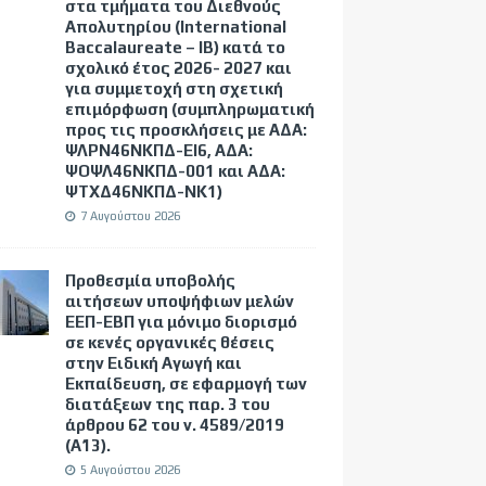
στα τμήματα του Διεθνούς
Απολυτηρίου (International
Baccalaureate – IB) κατά το
σχολικό έτος 2026- 2027 και
για συμμετοχή στη σχετική
επιμόρφωση (συμπληρωματική
προς τις προσκλήσεις με ΑΔΑ:
ΨΛΡΝ46ΝΚΠΔ-ΕΙ6, ΑΔΑ:
ΨΟΨΛ46ΝΚΠΔ-001 και ΑΔΑ:
ΨΤΧΔ46ΝΚΠΔ-ΝΚ1)
7 Αυγούστου 2026
Προθεσμία υποβολής
αιτήσεων υποψήφιων μελών
ΕΕΠ-ΕΒΠ για μόνιμο διορισμό
σε κενές οργανικές θέσεις
στην Ειδική Αγωγή και
Εκπαίδευση, σε εφαρμογή των
διατάξεων της παρ. 3 του
άρθρου 62 του ν. 4589/2019
(Α΄13).
5 Αυγούστου 2026