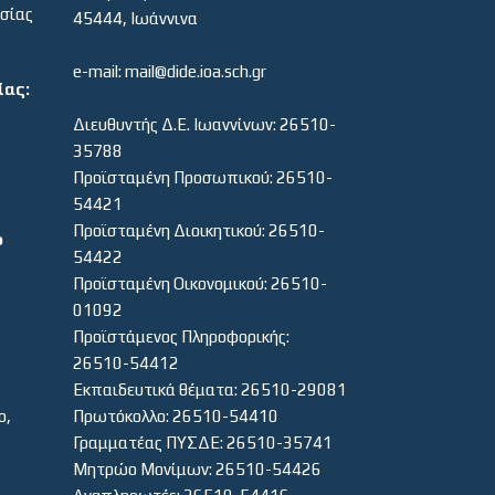
εσίας
45444, Ιωάννινα
e-mail: mail@dide.ioa.sch.gr
ίας:
Διευθυντής Δ.Ε. Ιωαννίνων: 26510-
35788
Προϊσταμένη Προσωπικού: 26510-
54421
Προϊσταμένη Διοικητικού: 26510-
ο
54422
Προϊσταμένη Οικονομικού: 26510-
01092
Προϊστάμενος Πληροφορικής:
26510-54412
Εκπαιδευτικά θέματα: 26510-29081
ο,
Πρωτόκολλο: 26510-54410
Γραμματέας ΠΥΣΔΕ: 26510-35741
Μητρώο Μονίμων: 26510-54426