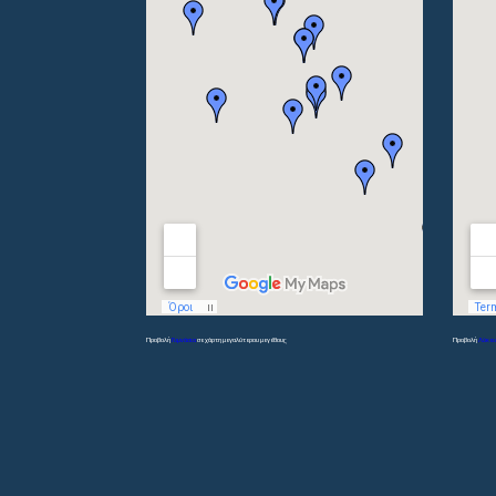
Προβολή
Γυμνάσια
σε χάρτη μεγαλύτερου μεγέθους
Προβολή
Λύκει