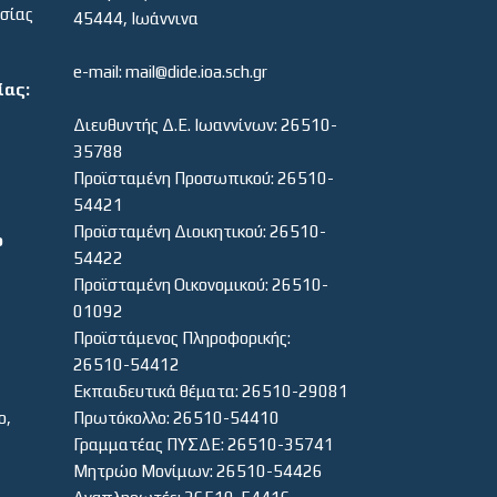
εσίας
45444, Ιωάννινα
e-mail: mail@dide.ioa.sch.gr
ίας:
Διευθυντής Δ.Ε. Ιωαννίνων: 26510-
35788
Προϊσταμένη Προσωπικού: 26510-
54421
Προϊσταμένη Διοικητικού: 26510-
ο
54422
Προϊσταμένη Οικονομικού: 26510-
01092
Προϊστάμενος Πληροφορικής:
26510-54412
Εκπαιδευτικά θέματα: 26510-29081
ο,
Πρωτόκολλο: 26510-54410
Γραμματέας ΠΥΣΔΕ: 26510-35741
Μητρώο Μονίμων: 26510-54426