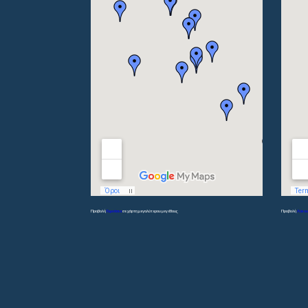
Προβολή
Γυμνάσια
σε χάρτη μεγαλύτερου μεγέθους
Προβολή
Λύκει