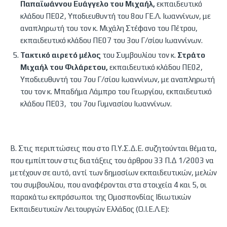
Παπαϊωάννου Ευάγγελο του Μιχαήλ,
εκπαιδευτικό
κλάδου ΠΕ02, Υποδιευθυντή του 8ου ΓΕ.Λ. Ιωαννίνων, με
αναπληρωτή του τον κ. Μιχάλη Στέφανο του Πέτρου,
εκπαιδευτικό κλάδου ΠΕ07 του 3ου Γ/σίου Ιωαννίνων.
Τακτικό αιρετό μέλος
του Συμβουλίου τον κ.
Στράτο
Μιχαήλ του Φιλάρετου,
εκπαιδευτικό κλάδου ΠΕ02,
Υποδιευθυντή του 7ου Γ/σίου Ιωαννίνων, με αναπληρωτή
του τον κ. Μπαδήμα Λάμπρο του Γεωργίου, εκπαιδευτικό
κλάδου ΠΕ03, του 7ου Γυμνασίου Ιωαννίνων.
Β. Στις περιπτώσεις που στο Π.Υ.Σ.Δ.Ε. συζητούνται θέματα,
που εμπίπτουν στις διατάξεις του άρθρου 33 Π.Δ 1/2003 να
μετέχουν σε αυτό, αντί των δημοσίων εκπαιδευτικών, μελών
του συμβουλίου, που αναφέρονται στα στοιχεία 4 και 5, οι
παρακάτω εκπρόσωποι της Ομοσπονδίας Ιδιωτικών
Εκπαιδευτικών Λειτουργών Ελλάδος (Ο.Ι.Ε.Λ.Ε):