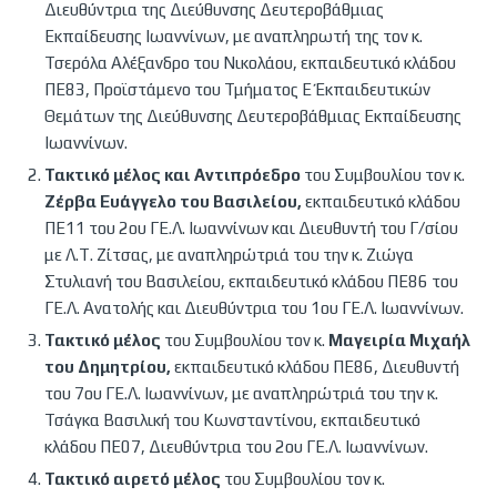
Διευθύντρια της Διεύθυνσης Δευτεροβάθμιας
Εκπαίδευσης Ιωαννίνων, με αναπληρωτή της τον κ.
Τσερόλα Αλέξανδρο του Νικολάου, εκπαιδευτικό κλάδου
ΠΕ83, Προϊστάμενο του Τμήματος Ε΄ Εκπαιδευτικών
Θεμάτων της Διεύθυνσης Δευτεροβάθμιας Εκπαίδευσης
Ιωαννίνων.
Τακτικό μέλος και Αντιπρόεδρο
του Συμβουλίου τον κ.
Ζέρβα Ευάγγελο του Βασιλείου,
εκπαιδευτικό κλάδου
ΠΕ11 του 2ου ΓΕ.Λ. Ιωαννίνων και Διευθυντή του Γ/σίου
με Λ.Τ. Ζίτσας, με αναπληρώτριά του την κ. Ζιώγα
Στυλιανή του Βασιλείου, εκπαιδευτικό κλάδου ΠΕ86 του
ΓΕ.Λ. Ανατολής και Διευθύντρια του 1ου ΓΕ.Λ. Ιωαννίνων.
Τακτικό μέλος
του Συμβουλίου τον κ.
Μαγειρία Μιχαήλ
του Δημητρίου,
εκπαιδευτικό κλάδου ΠΕ86, Διευθυντή
του 7ου ΓΕ.Λ. Ιωαννίνων, με αναπληρώτριά του την κ.
Τσάγκα Βασιλική του Κωνσταντίνου, εκπαιδευτικό
κλάδου ΠΕ07, Διευθύντρια του 2ου ΓΕ.Λ. Ιωαννίνων.
Τακτικό αιρετό μέλος
του Συμβουλίου τον κ.