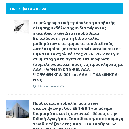
ΠΡΟΣΦΑΤΑ ΑΡΘΡΑ
Συμπληρωματική πρόσκληση υποβολής
αίτησης εκδήλωσης ενδιαφέροντος
εκπαιδευτικών Δευτεροβάθμιας
Εκπαίδευσης για τη διδασκαλία
μαθημάτων στα τμήματα του Διεθνούς
Απολυτηρίου (International Baccalaureate –
IB) κατά το σχολικό έτος 2026- 2027 και για
συμμετοχή στη σχετική επιμόρφωση
(συμπληρωματική προς τις προσκλήσεις με
ΑΔΑ: ΨΛΡΝ46ΝΚΠΔ-ΕΙ6, ΑΔΑ:
ΨΟΨΛ46ΝΚΠΔ-001 και ΑΔΑ: ΨΤΧΔ46ΝΚΠΔ-
ΝΚ1)
7 Αυγούστου 2026
Προθεσμία υποβολής αιτήσεων
υποψήφιων μελών ΕΕΠ-ΕΒΠ για μόνιμο
διορισμό σε κενές οργανικές θέσεις στην
Ειδική Αγωγή και Εκπαίδευση, σε εφαρμογή
των διατάξεων της παρ. 3 του άρθρου 62
του ν. 4589/2019 (Α΄13).