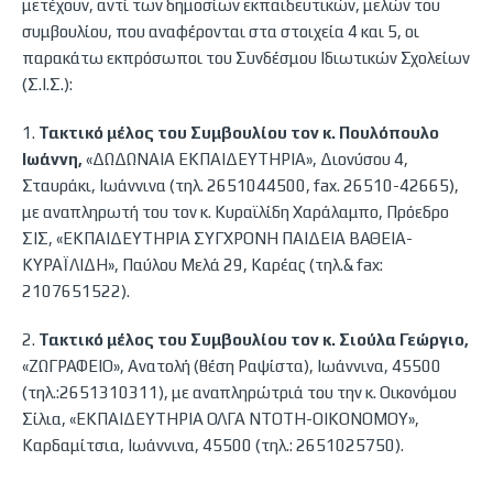
μετέχουν, αντί των δημοσίων εκπαιδευτικών, μελών του
συμβουλίου, που αναφέρονται στα στοιχεία 4 και 5, οι
παρακάτω εκπρόσωποι του Συνδέσμου Ιδιωτικών Σχολείων
(Σ.Ι.Σ.):
1.
Τακτικό μέλος του Συμβουλίου τον κ. Πουλόπουλο
Ιωάννη,
«ΔΩΔΩΝΑΙΑ ΕΚΠΑΙΔΕΥΤΗΡΙΑ», Διονύσου 4,
Σταυράκι, Ιωάννινα (τηλ. 2651044500, fax. 26510-42665),
με αναπληρωτή του τον κ. Κυραϊλίδη Χαράλαμπο, Πρόεδρο
ΣΙΣ, «ΕΚΠΑΙΔΕΥΤΗΡΙΑ ΣΥΓΧΡΟΝΗ ΠΑΙΔΕΙΑ ΒΑΘΕΙΑ-
ΚΥΡΑΪΛΙΔΗ», Παύλου Μελά 29, Καρέας (τηλ.& fax:
2107651522).
2.
Τακτικό μέλος του Συμβουλίου τον κ. Σιούλα Γεώργιο,
«ΖΩΓΡΑΦΕΙΟ», Ανατολή (θέση Ραψίστα), Ιωάννινα, 45500
(τηλ.:2651310311), με αναπληρώτριά του την κ. Οικονόμου
Σίλια, «ΕΚΠΑΙΔΕΥΤΗΡΙΑ ΟΛΓΑ ΝΤΟΤΗ-ΟΙΚΟΝΟΜΟΥ»,
Καρδαμίτσια, Ιωάννινα, 45500 (τηλ.: 2651025750).