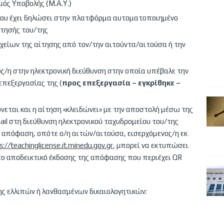
ός Υποβολής (Μ.Α.Υ.)
 που έχει δηλώσει στην πλατφόρμα αυτοματοποιημένο
ίτησής του/της
ιχείων της αίτησης από τον/την αιτούντα/αιτούσα ή την
ς/η στην ηλεκτρονική διεύθυνση στην οποία υπέβαλε την
επεξεργασίας της (
προς
επεξεργασία – εγκρίθηκε –
εται και η αίτηση «κλειδώνει» με την αποστολή μέσω της
l στη διεύθυνση ηλεκτρονικού ταχυδρομείου του/της
 απόφαση, οπότε ο/η αιτών/αιτούσα, εισερχόμενος/η εκ
s
://teachinglicense
.it
.minedu
.gov
.gr
, μπορεί να εκτυπώσει
) το αποδεικτικό έκδοσης της απόφασης που περιέχει QR
ς ελλιπών ή λανθασμένων δικαιολογητικών: