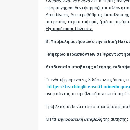
Γλωσσών και κατ’ οίκον
. Οι αιτήσεις αναγ
εφαρμογής
και δεν
ε
φαρμόζε
ται
πλέον η υπ
Διευθύνσεις Δευτεροβάθμιας
Ε
κπαίδ
ευσης
υπηρεσίας ταχυμεταφοράς ή μέσω μηνύμα
Εξυπηρέτησης Πολιτών.
Β. Υποβολή αιτήσεων στην Ειδική Ηλεκ
«Μητρώο
Διδασκόντων σε Φροντιστήρια
Διαδικασία
υποβολής αίτησης ενδιαφ
Οι ενδιαφερόμενοι/ες διδάσκοντες/ουσες ε
https://teachinglicense.it.minedu.gov.
αναρτώντας τα προβλεπόμενα κατά περίπτ
Προβλέπεται δυνατότητα προσωρινής αποθή
Μετά
την οριστική υποβολή
της αίτησης :