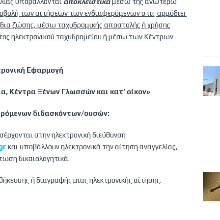
γελίας υποβάλλονται
αποκλειστικά
μέσω της ανωτέρω
οβολή των αιτήσεων των ενδιαφερόμενων στις αρμόδιες
δια ζώσης, μέσω ταχυδρομικής αποστολής ή χρήσης
τος
η
λεκ
τρονικού ταχυδρομείου
ή μέσω των Κέντρων
τρονική Εφαρμογή
, Κέντρα Ξένων Γλωσσών και κατ’ οίκον»
ερόμενων διδασκόντων/ουσών:
ισέρχονται στην ηλεκτρονική διεύθυνση
gr
και υποβάλλουν ηλεκτρονικά την αίτηση αναγγελίας,
ωση δικαιολογητικά.
κευσης ή διαγραφής μιας ηλεκτρονικής αίτησης.