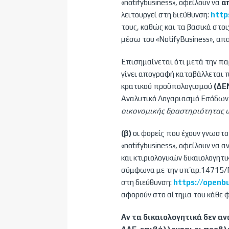
«notifybusiness», οφείλουν να
α
λειτουργεί στη διεύθυνση:
http
τους, καθώς και τα βασικά στο
μέσω του «NotifyBusiness», α
Επισημαίνεται ότι μετά την π
γίνει απογραφή καταβάλλεται 
κρατικού προϋπολογισμού
(ΔΕ
Αναλυτικό Λογαριασμό Εσόδω
οικονομικής δραστηριότητας υ
(β)
οι φορείς που έχουν γνωστο
«notifybusiness», οφείλουν να 
και κτιριολογικών δικαιολογητι
σύμφωνα με την υπ’αρ.14715/Γ
στη διεύθυνση:
https://openb
αφορούν στο αίτημα του κάθε φ
Αν τα δικαιολογητικά δεν α