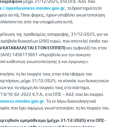
πογράψουν
μέχρι 31/12/2025, στο ΟΠΣ-ΑΔΕ που
s://openbusiness.mindev.gov.gr
, τη δραστηριότητά
ιχεία αυτής. Όσοι φορείς, έχουν υποβάλει γνωστοποίηση
παλλάσσονται από την υποχρέωση αυτή.
αρέλευση της προθεσμίας απογραφής, 31/12/2025, για να
παράβολο διακοσίων (200) ευρώ, που αποτελεί έσοδο του
Ν ΚΑΤΑΒΑΛΛΕΤΑΙ ΣΤΟΝ ΕΟΠΠΕΠ)
και εμφανίζεται στον
ν (ΑΛΕ) 1450113001
«Παράβολα για την άσκηση
πό καθεστώς γνωστοποίησης ή και έγκρισης».
ποιήσει τη λειτουργία τους στην πλατφόρμα του
αναρτήσουν, μέχρι 31/12/2025, το σύνολο των διοικητικών
κών για τη νόμιμη λειτουργία τους στο σύστημα,
Γ4/10-02-2022 Κ.Υ.Α., στο ΟΠΣ – ΑΔΕ που λειτουργεί
usiness.mindev.gov.gr
. Τα εν λόγω δικαιολογητικά
ορέα που έχει νομίμως γνωστοποιήσει τη λειτουργία του.
ναρτηθούν εμπρόθεσμα (μέχρι 31/12/2025) στο ΟΠΣ-