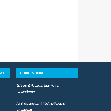
ΊΑΣ
ΕΠΙΚΟΙΝΩΝΙΑ
Δ/νση Δ/θμιας Εκπ/σης
Ιωαννίνων
Ανεξαρτησίας 146Α & Φιλικής
Εταιρείας