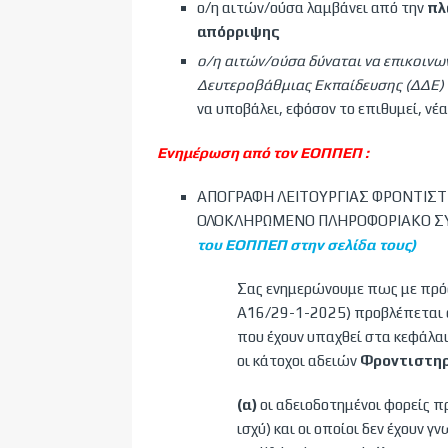
ο/η αιτών/ούσα λαμβάνει από την
πλ
απόρριψης
ο/η
αιτών/ούσα
δύναται
να επικοινω
Δευτεροβάθμιας Εκπαίδευσης (ΔΔΕ) γ
να υποβάλει, εφόσον το επιθυμεί, νέα
Ενημέρωση από τον ΕΟΠΠΕΠ :
ΑΠΟΓΡΑΦΗ ΛΕΙΤΟΥΡΓΙΑΣ ΦΡΟΝΤΙΣΤ
ΟΛΟΚΛΗΡΩΜΕΝΟ ΠΛΗΡΟΦΟΡΙΑΚΟ ΣΥΣ
του ΕΟΠΠΕΠ στην σελίδα τους)
Σας ενημερώνουμε πως με πρόσ
Α΄16/29-1-2025) προβλέπεται 
που έχουν υπαχθεί στα κεφάλαι
οι κάτοχοι αδειών
Φροντιστη
(α)
οι αδειοδοτημένοι φορείς π
ισχύ) και οι οποίοι δεν έχουν 