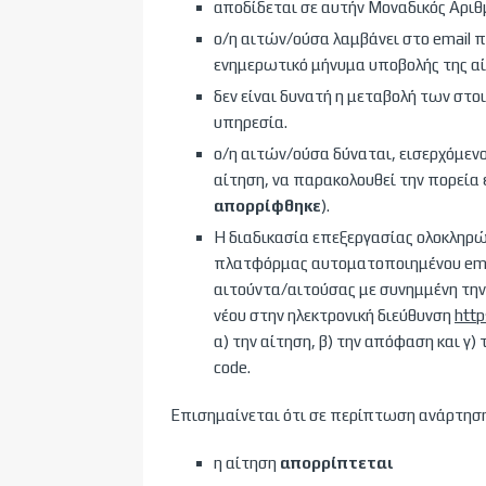
αποδίδεται σε αυτήν Μοναδικός Αριθμ
ο/η αιτών/ούσα λαμβάνει στο email
ενημερωτικό μήνυμα υποβολής της α
δεν είναι δυνατή η μεταβολή των στο
υπηρεσία.
ο/η αιτών/ούσα δύναται, εισερχόμενο
αίτηση, να παρακολουθεί την πορεία 
απορρίφθηκε
).
Η διαδικασία επεξεργασίας ολοκληρών
πλατφόρμας αυτοματοποιημένου emai
αιτούντα/αιτούσας με συνημμένη την
νέου στην ηλεκτρονική διεύθυνση
http
α) την αίτηση, β) την απόφαση και γ
code.
Επισημαίνεται ότι σε περίπτωση ανάρτηση
η αίτηση
απορρίπτεται