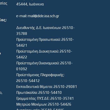
εσίας
45444, Ιωάννινα
e-mail: mail@dide.ioa.sch.gr
ίας:
Διευθυντής Δ.Ε. Ιωαννίνων: 26510-
35788
Προϊσταμένη Προσωπικού: 26510-
54421
Προϊσταμένη Διοικητικού: 26510-
ο
54422
Προϊσταμένη Οικονομικού: 26510-
01092
Προϊστάμενος Πληροφορικής:
26510-54412
Εκπαιδευτικά θέματα: 26510-29081
ο,
Πρωτόκολλο: 26510-54410
Γραμματέας ΠΥΣΔΕ: 26510-35741
Μητρώο Μονίμων: 26510-54426