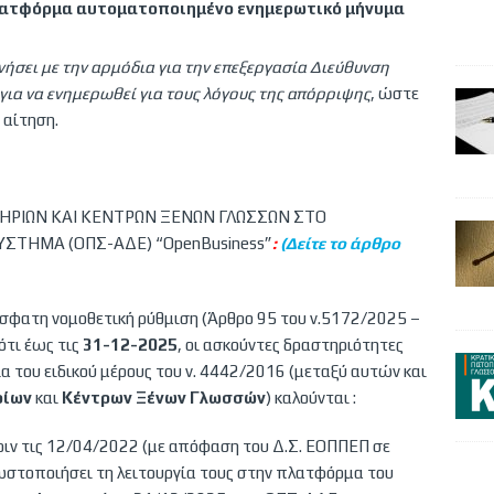
ατφόρμα αυτοματοποιημένο ενημερωτικό μήνυμα
νήσει με την αρμόδια για την επεξεργασία Διεύθυνση
ια να ενημερωθεί για τους λόγους της απόρριψης
, ώστε
 αίτηση.
ΗΡΙΩΝ ΚΑΙ ΚΕΝΤΡΩΝ ΞΕΝΩΝ ΓΛΩΣΣΩΝ ΣΤΟ
ΤΗΜΑ (ΟΠΣ-ΑΔΕ) “OpenBusiness”
:
(Δείτε το άρθρο
φατη νομοθετική ρύθμιση (Άρθρο 95 του ν.5172/2025 –
ότι έως τις
31-12-2025
, οι ασκούντες δραστηριότητες
α του ειδικού μέρους του ν. 4442/2016 (μεταξύ αυτών και
ρίων
και
Κέντρων Ξένων Γλωσσών
) καλούνται :
ριν τις 12/04/2022 (με απόφαση του Δ.Σ. ΕΟΠΠΕΠ σε
γνωστοποιήσει τη λειτουργία τους στην πλατφόρμα του