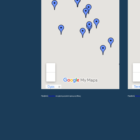
Προβολή
Γυμνάσια
σε χάρτη μεγαλύτερου μεγέθους
Προβολή
Λύκει