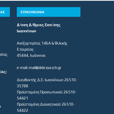
ΊΑΣ
ΕΠΙΚΟΙΝΩΝΙΑ
Δ/νση Δ/θμιας Εκπ/σης
Ιωαννίνων
Ανεξαρτησίας 146Α & Φιλικής
Εταιρείας
εσίας
45444, Ιωάννινα
e-mail: mail@dide.ioa.sch.gr
ίας:
Διευθυντής Δ.Ε. Ιωαννίνων: 26510-
35788
Προϊσταμένη Προσωπικού: 26510-
54421
Προϊσταμένη Διοικητικού: 26510-
ο
54422