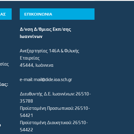
ΊΑΣ
ΕΠΙΚΟΙΝΩΝΙΑ
Δ/νση Δ/θμιας Εκπ/σης
Ιωαννίνων
Ανεξαρτησίας 146Α & Φιλικής
Εταιρείας
εσίας
45444, Ιωάννινα
e-mail: mail@dide.ioa.sch.gr
ίας:
Διευθυντής Δ.Ε. Ιωαννίνων: 26510-
35788
Προϊσταμένη Προσωπικού: 26510-
54421
Προϊσταμένη Διοικητικού: 26510-
ο
54422