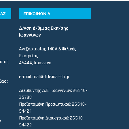
ΊΑΣ
ΕΠΙΚΟΙΝΩΝΙΑ
Δ/νση Δ/θμιας Εκπ/σης
Ιωαννίνων
Ανεξαρτησίας 146Α & Φιλικής
Εταιρείας
εσίας
45444, Ιωάννινα
e-mail: mail@dide.ioa.sch.gr
ίας:
Διευθυντής Δ.Ε. Ιωαννίνων: 26510-
35788
Προϊσταμένη Προσωπικού: 26510-
54421
Προϊσταμένη Διοικητικού: 26510-
ο
54422