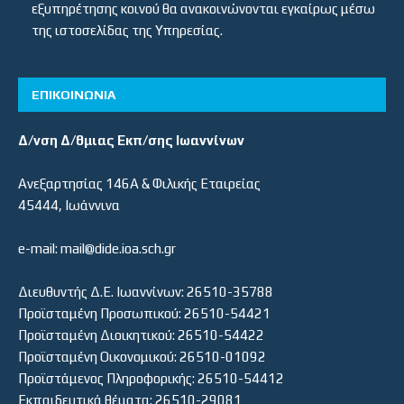
εξυπηρέτησης κοινού θα ανακοινώνονται εγκαίρως μέσω
της ιστοσελίδας της Υπηρεσίας.
ΕΠΙΚΟΙΝΩΝΙΑ
Δ/νση Δ/θμιας Εκπ/σης Ιωαννίνων
Ανεξαρτησίας 146Α & Φιλικής Εταιρείας
45444, Ιωάννινα
e-mail: mail@dide.ioa.sch.gr
Διευθυντής Δ.Ε. Ιωαννίνων: 26510-35788
Προϊσταμένη Προσωπικού: 26510-54421
Προϊσταμένη Διοικητικού: 26510-54422
Προϊσταμένη Οικονομικού: 26510-01092
Προϊστάμενος Πληροφορικής: 26510-54412
Εκπαιδευτικά θέματα: 26510-29081