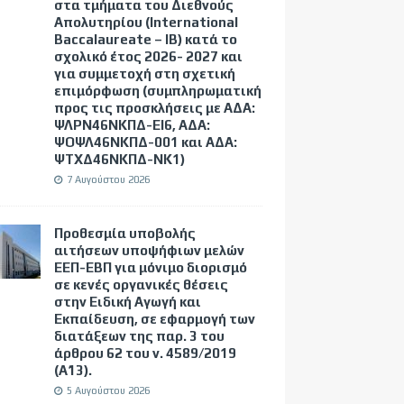
στα τμήματα του Διεθνούς
Απολυτηρίου (International
Baccalaureate – IB) κατά το
σχολικό έτος 2026- 2027 και
για συμμετοχή στη σχετική
επιμόρφωση (συμπληρωματική
προς τις προσκλήσεις με ΑΔΑ:
ΨΛΡΝ46ΝΚΠΔ-ΕΙ6, ΑΔΑ:
ΨΟΨΛ46ΝΚΠΔ-001 και ΑΔΑ:
ΨΤΧΔ46ΝΚΠΔ-ΝΚ1)
7 Αυγούστου 2026
Προθεσμία υποβολής
αιτήσεων υποψήφιων μελών
ΕΕΠ-ΕΒΠ για μόνιμο διορισμό
σε κενές οργανικές θέσεις
στην Ειδική Αγωγή και
Εκπαίδευση, σε εφαρμογή των
διατάξεων της παρ. 3 του
άρθρου 62 του ν. 4589/2019
(Α΄13).
5 Αυγούστου 2026