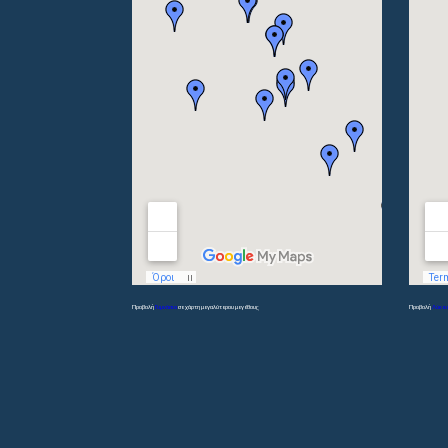
Προβολή
Γυμνάσια
σε χάρτη μεγαλύτερου μεγέθους
Προβολή
Λύκει