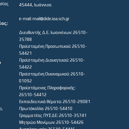
εσίας
45444, Ιωάννινα
e-mail: mail@dide.ioa.sch.gr
ίας:
Διευθυντής Δ.Ε. Ιωαννίνων: 26510-
35788
Προϊσταμένη Προσωπικού: 26510-
54421
Προϊσταμένη Διοικητικού: 26510-
ο
54422
Προϊσταμένη Οικονομικού: 26510-
01092
Προϊστάμενος Πληροφορικής:
26510-54412
Εκπαιδευτικά θέματα: 26510-29081
ο,
Πρωτόκολλο: 26510-54410
Γραμματέας ΠΥΣΔΕ: 26510-35741
Μητρώο Μονίμων: 26510-54426