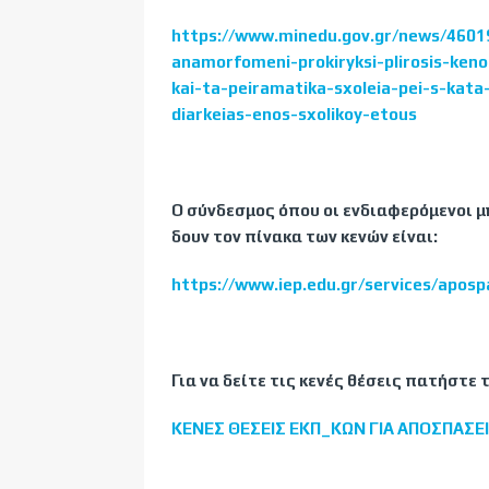
https://www.minedu.gov.gr/news/46019
anamorfomeni-prokiryksi-plirosis-ken
kai-ta-peiramatika-sxoleia-pei-s-kat
diarkeias-enos-sxolikoy-etous
Ο σύνδεσμος όπου οι ενδιαφερόμενοι μ
δουν τον πίνακα των κενών είναι:
https://www.iep.edu.gr/services/aposp
Για να δείτε τις κενές θέσεις πατήστ
ΚΕΝΕΣ ΘΕΣΕΙΣ ΕΚΠ_ΚΩΝ ΓΙΑ ΑΠΟΣΠΑΣΕ