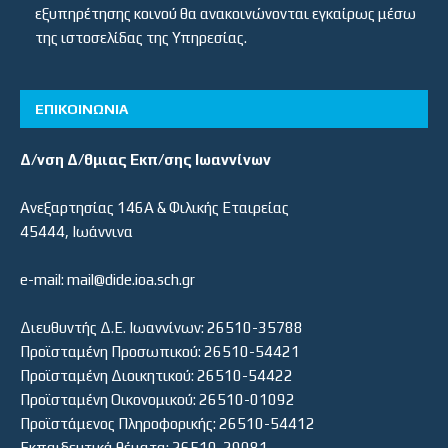
εξυπηρέτησης κοινού θα ανακοινώνονται εγκαίρως μέσω
της ιστοσελίδας της Υπηρεσίας.
ΕΠΙΚΟΙΝΩΝΙΑ
Δ/νση Δ/θμιας Εκπ/σης Ιωαννίνων
Ανεξαρτησίας 146Α & Φιλικής Εταιρείας
45444, Ιωάννινα
e-mail: mail@dide.ioa.sch.gr
Διευθυντής Δ.Ε. Ιωαννίνων: 26510-35788
Προϊσταμένη Προσωπικού: 26510-54421
Προϊσταμένη Διοικητικού: 26510-54422
Προϊσταμένη Οικονομικού: 26510-01092
Προϊστάμενος Πληροφορικής: 26510-54412
Εκπαιδευτικά θέματα: 26510-29081