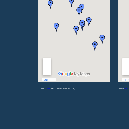
Προβολή
Γυμνάσια
σε χάρτη μεγαλύτερου μεγέθους
Προβολή
Λύκει