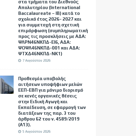
στα τμήματα του Διεθνούς
Απολυτηρίου (International
Baccalaureate – IB) κατά το
σχολικό έτος 2026- 2027 και
για συμμετοχή στη σχετική
επιμόρφωση (συμπληρωματική
προς τις προσκλήσεις με ΑΔΑ:
ΨΛΡΝ46ΝΚΠΔ-ΕΙ6, ΑΔΑ:
ΨΟΨΛ46ΝΚΠΔ-001 και ΑΔΑ:
ΨΤΧΔ46ΝΚΠΔ-ΝΚ1)
7 Αυγούστου 2026
Προθεσμία υποβολής
αιτήσεων υποψήφιων μελών
ΕΕΠ-ΕΒΠ για μόνιμο διορισμό
σε κενές οργανικές θέσεις
στην Ειδική Αγωγή και
Εκπαίδευση, σε εφαρμογή των
διατάξεων της παρ. 3 του
άρθρου 62 του ν. 4589/2019
(Α΄13).
5 Αυγούστου 2026