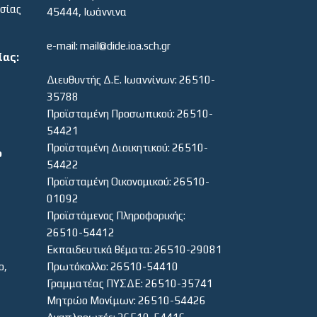
εσίας
45444, Ιωάννινα
e-mail: mail@dide.ioa.sch.gr
ίας:
Διευθυντής Δ.Ε. Ιωαννίνων: 26510-
35788
Προϊσταμένη Προσωπικού: 26510-
54421
Προϊσταμένη Διοικητικού: 26510-
ο
54422
Προϊσταμένη Οικονομικού: 26510-
01092
Προϊστάμενος Πληροφορικής:
26510-54412
Εκπαιδευτικά θέματα: 26510-29081
ο,
Πρωτόκολλο: 26510-54410
Γραμματέας ΠΥΣΔΕ: 26510-35741
Μητρώο Μονίμων: 26510-54426