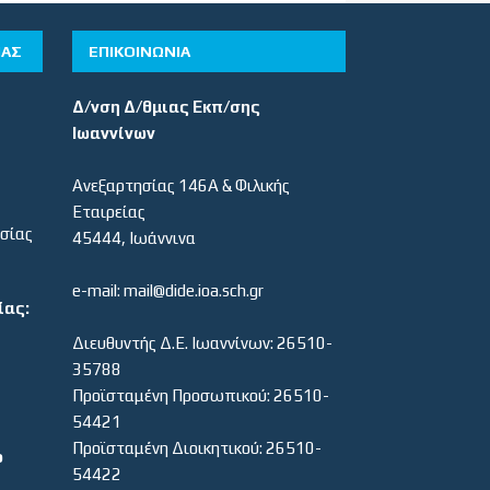
ΊΑΣ
ΕΠΙΚΟΙΝΩΝΙΑ
Δ/νση Δ/θμιας Εκπ/σης
Ιωαννίνων
Ανεξαρτησίας 146Α & Φιλικής
Εταιρείας
εσίας
45444, Ιωάννινα
e-mail: mail@dide.ioa.sch.gr
ίας:
Διευθυντής Δ.Ε. Ιωαννίνων: 26510-
35788
Προϊσταμένη Προσωπικού: 26510-
54421
Προϊσταμένη Διοικητικού: 26510-
ο
54422