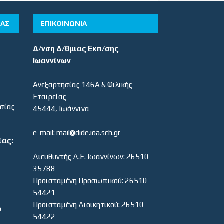
ΊΑΣ
ΕΠΙΚΟΙΝΩΝΙΑ
Δ/νση Δ/θμιας Εκπ/σης
Ιωαννίνων
Ανεξαρτησίας 146Α & Φιλικής
Εταιρείας
εσίας
45444, Ιωάννινα
e-mail: mail@dide.ioa.sch.gr
ίας:
Διευθυντής Δ.Ε. Ιωαννίνων: 26510-
35788
Προϊσταμένη Προσωπικού: 26510-
54421
Προϊσταμένη Διοικητικού: 26510-
ο
54422