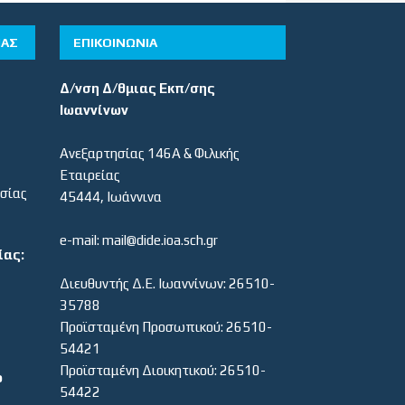
ΊΑΣ
ΕΠΙΚΟΙΝΩΝΙΑ
Δ/νση Δ/θμιας Εκπ/σης
Ιωαννίνων
Ανεξαρτησίας 146Α & Φιλικής
Εταιρείας
εσίας
45444, Ιωάννινα
e-mail: mail@dide.ioa.sch.gr
ίας:
Διευθυντής Δ.Ε. Ιωαννίνων: 26510-
35788
Προϊσταμένη Προσωπικού: 26510-
54421
Προϊσταμένη Διοικητικού: 26510-
ο
54422