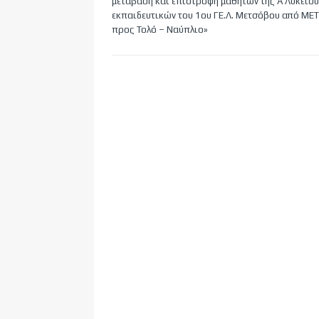
μετάβαση και επιστροφή μαθητών της Α΄ Λυκείου
εκπαιδευτικών του 1ου ΓΕ.Λ. Μετσόβου από Μ
προς Τολό – Ναύπλιο»