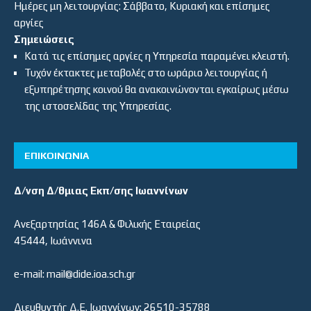
Ημέρες μη λειτουργίας: Σάββατο, Κυριακή και επίσημες
αργίες
Σημειώσεις
Κατά τις επίσημες αργίες η Υπηρεσία παραμένει κλειστή.
Τυχόν έκτακτες μεταβολές στο ωράριο λειτουργίας ή
εξυπηρέτησης κοινού θα ανακοινώνονται εγκαίρως μέσω
της ιστοσελίδας της Υπηρεσίας.
ΕΠΙΚΟΙΝΩΝΙΑ
Δ/νση Δ/θμιας Εκπ/σης Ιωαννίνων
Ανεξαρτησίας 146Α & Φιλικής Εταιρείας
45444, Ιωάννινα
e-mail: mail@dide.ioa.sch.gr
Διευθυντής Δ.Ε. Ιωαννίνων: 26510-35788