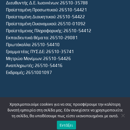
Διευθυντής Δ.Ε. Ιωαννίνων: 26510-35788
Προϊσταμένη Προσωπικού: 26510-54421
Προϊσταμένη Διοικητικού: 26510-54422
Προϊσταμένη Οικονομικού: 26510-01092
Προϊστάμενος Πληροφορικής: 26510-54412
Εκπαιδευτικά θέματα: 26510-29081
Πρωτόκολλο: 26510-54410
Γραμματέας ΠΥΣΔΕ: 26510-35741
Μητρώο Μονίμων: 26510-54426
Αναπληρωτές: 26510-54416
Εκδρομές: 2651001097
Χρησιμοποιούμε cookies για να σας προσφέρουμε την καλύτερη
δυνατή εμπειρία στη σελίδα μας. Εάν συνεχίσετε να χρησιμοποιείτε
ΕΙΣΟΔΟΣ ΧΡΗΣΤΗ
τη σελίδα, θα υποθέσουμε πως είστε ικανοποιημένοι με αυτό.
Εντάξει
Πνευματικά δικαιώματα © 2026 | Θέμα WordPress από
MH Themes