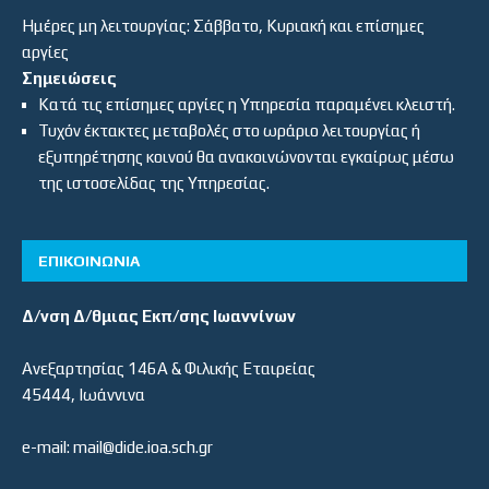
Ημέρες μη λειτουργίας: Σάββατο, Κυριακή και επίσημες
αργίες
Σημειώσεις
Κατά τις επίσημες αργίες η Υπηρεσία παραμένει κλειστή.
Τυχόν έκτακτες μεταβολές στο ωράριο λειτουργίας ή
εξυπηρέτησης κοινού θα ανακοινώνονται εγκαίρως μέσω
της ιστοσελίδας της Υπηρεσίας.
ΕΠΙΚΟΙΝΩΝΙΑ
Δ/νση Δ/θμιας Εκπ/σης Ιωαννίνων
Ανεξαρτησίας 146Α & Φιλικής Εταιρείας
45444, Ιωάννινα
e-mail: mail@dide.ioa.sch.gr