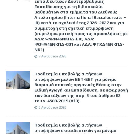
εκπαιδευτικών Δευτεροβάθμιας
Εκπαίδευσης για τη διδασκαλία
μαθημάτων στα τμήματα του Διεθνούς
Απολυτηρίου (International Baccalaureate –
IB) κατά το σχολικό έτος 2026- 2027 και για
συμμετοχή στη σχετική επιμόρφωση
(συμπληρωματική προς τις προσκλήσεις με
ΑΔΑ: ΨΛΡΝ46ΝΚΠΔ-ΕΙ6, ΑΔΑ:
ΨΟΨΛ46ΝΚΠΔ-001 και ΑΔΑ: ΨΤΧΔ46ΝΚΠΔ-
ΝΚ1)
7 Αυγούστου 2026
Προθεσμία υποβολής αιτήσεων
υποψήφιων μελών ΕΕΠ-ΕΒΠ για μόνιμο
διορισμό σε κενές οργανικές θέσεις στην
Ειδική Αγωγή και Εκπαίδευση, σε εφαρμογή
των διατάξεων της παρ. 3 του άρθρου 62
του ν. 4589/2019 (Α΄13).
5 Αυγούστου 2026
Προθεσμία υποβολής αιτήσεων
υποψήφιων εκπαιδευτικών για μόνιμο