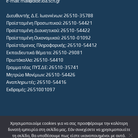
e-mail: mail@dide.ioa.sch.gr
Διευθυντής Δ.Ε. Ιωαννίνων: 26510-35788
Προϊσταμένη Προσωπικού: 26510-54421
Προϊσταμένη Διοικητικού: 26510-54422
Προϊσταμένη Οικονομικού: 26510-01092
Προϊστάμενος Πληροφορικής: 26510-54412
Εκπαιδευτικά θέματα: 26510-29081
Πρωτόκολλο: 26510-54410
Γραμματέας ΠΥΣΔΕ: 26510-35741
Μητρώο Μονίμων: 26510-54426
Αναπληρωτές: 26510-54416
Εκδρομές: 2651001097
Χρησιμοποιούμε cookies για να σας προσφέρουμε την καλύτερη
δυνατή εμπειρία στη σελίδα μας. Εάν συνεχίσετε να χρησιμοποιείτε
ΕΙΣΟΔΟΣ ΧΡΗΣΤΗ
τη σελίδα, θα υποθέσουμε πως είστε ικανοποιημένοι με αυτό.