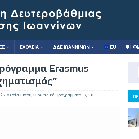
ΕΣ
ΣΧΟΛΕΙΑ
ΔΔΕ ΙΩΑΝΝΙΝΩΝ
EU
ΨΗΦΙ
Πρόγραμμα Erasmus
χηματισμός”
Δελτία Τύπου
,
Ευρωπαϊκά Προγράμματα
0
ΠΡ