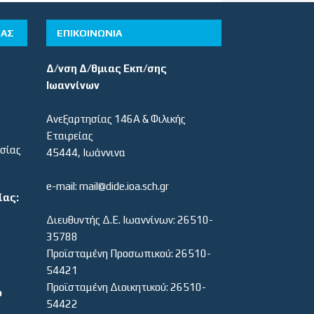
ΊΑΣ
ΕΠΙΚΟΙΝΩΝΙΑ
Δ/νση Δ/θμιας Εκπ/σης
Ιωαννίνων
Ανεξαρτησίας 146Α & Φιλικής
Εταιρείας
εσίας
45444, Ιωάννινα
e-mail: mail@dide.ioa.sch.gr
ίας:
Διευθυντής Δ.Ε. Ιωαννίνων: 26510-
35788
Προϊσταμένη Προσωπικού: 26510-
54421
Προϊσταμένη Διοικητικού: 26510-
ο
54422