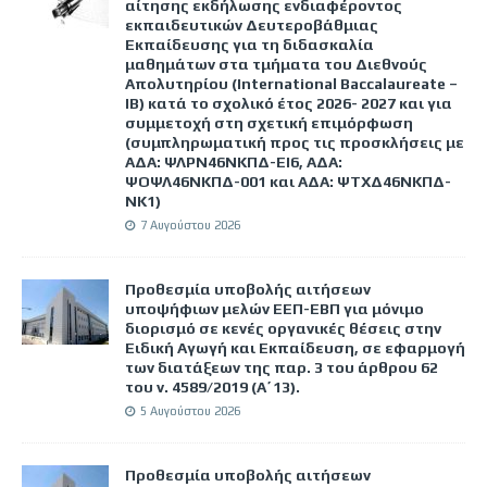
αίτησης εκδήλωσης ενδιαφέροντος
εκπαιδευτικών Δευτεροβάθμιας
Εκπαίδευσης για τη διδασκαλία
μαθημάτων στα τμήματα του Διεθνούς
Απολυτηρίου (International Baccalaureate –
IB) κατά το σχολικό έτος 2026- 2027 και για
συμμετοχή στη σχετική επιμόρφωση
(συμπληρωματική προς τις προσκλήσεις με
ΑΔΑ: ΨΛΡΝ46ΝΚΠΔ-ΕΙ6, ΑΔΑ:
ΨΟΨΛ46ΝΚΠΔ-001 και ΑΔΑ: ΨΤΧΔ46ΝΚΠΔ-
ΝΚ1)
7 Αυγούστου 2026
Προθεσμία υποβολής αιτήσεων
υποψήφιων μελών ΕΕΠ-ΕΒΠ για μόνιμο
διορισμό σε κενές οργανικές θέσεις στην
Ειδική Αγωγή και Εκπαίδευση, σε εφαρμογή
των διατάξεων της παρ. 3 του άρθρου 62
του ν. 4589/2019 (Α΄13).
5 Αυγούστου 2026
Προθεσμία υποβολής αιτήσεων