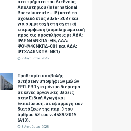
στα τμήματα του Διεθνούς
Απολυτηρίου (International
Baccalaureate – IB) κατά το
σχολικό έτος 2026- 2027 και
για συμμετοχή στη σχετική
επιμόρφωση (συμπληρωματική
προς τις προσκλήσεις με ΑΔΑ:
ΨΛΡΝ46ΝΚΠΔ-ΕΙ6, ΑΔΑ:
ΨΟΨΛ46ΝΚΠΔ-001 και ΑΔΑ:
ΨΤΧΔ46ΝΚΠΔ-ΝΚ1)
7 Αυγούστου 2026
Προθεσμία υποβολής
αιτήσεων υποψήφιων μελών
ΕΕΠ-ΕΒΠ για μόνιμο διορισμό
σε κενές οργανικές θέσεις
στην Ειδική Αγωγή και
Εκπαίδευση, σε εφαρμογή των
διατάξεων της παρ. 3 του
άρθρου 62 του ν. 4589/2019
(Α΄13).
5 Αυγούστου 2026