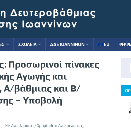
ΕΣ
ΣΧΟΛΕΙΑ
ΔΔΕ ΙΩΑΝΝΙΝΩΝ
EU
ΨΗΦΙ
ς: Προσωρινοί πίνακες
κής Αγωγής και
, Α/βάθμιας και Β/
ΠΡ
σης – Υποβολή
ς
Αναπληρωτές-Ωρομίσθιοι Ανακοινώσεις
,