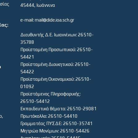
εσίας
45444, Ιωάννινα
e-mail: mail@dide.ioa.sch.gr
ίας:
Διευθυντής Δ.Ε. Ιωαννίνων: 26510-
35788
Προϊσταμένη Προσωπικού: 26510-
54421
Προϊσταμένη Διοικητικού: 26510-
ο
54422
Προϊσταμένη Οικονομικού: 26510-
01092
Προϊστάμενος Πληροφορικής:
26510-54412
Εκπαιδευτικά θέματα: 26510-29081
ο,
Πρωτόκολλο: 26510-54410
Γραμματέας ΠΥΣΔΕ: 26510-35741
Μητρώο Μονίμων: 26510-54426