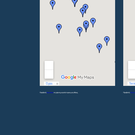
Προβολή
Γυμνάσια
σε χάρτη μεγαλύτερου μεγέθους
Προβολή
Λύκει