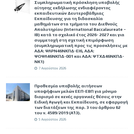
Συμπληρωματική πρόσκληση υποβολής
αίτησης εκδήλωσης ενδιαφέροντος
εκπαιδευτικών Δευτεροβάθμιας
Εκπαίδευσης για τη διδασκαλία
μαθημάτων στα τμήματα του Διεθνούς
Απολυτηρίου (International Baccalaureate –
IB) κατά το σχολικό έτος 2026- 2027 και για
συμμετοχή στη σχετική επιμόρφωση
(συμπληρωματική προς τις προσκλήσεις με
ΑΔΑ: ΨΛΡΝ46ΝΚΠΔ-ΕΙ6, ΑΔΑ:
ΨΟΨΛ46ΝΚΠΔ-001 και ΑΔΑ: ΨΤΧΔ46ΝΚΠΔ-
ΝΚ1)
7 Αυγούστου 2026
Προθεσμία υποβολής αιτήσεων
υποψήφιων μελών ΕΕΠ-ΕΒΠ για μόνιμο
διορισμό σε κενές οργανικές θέσεις στην
Ειδική Αγωγή και Εκπαίδευση, σε εφαρμογή
των διατάξεων της παρ. 3 του άρθρου 62
του ν. 4589/2019 (Α΄13).
5 Αυγούστου 2026