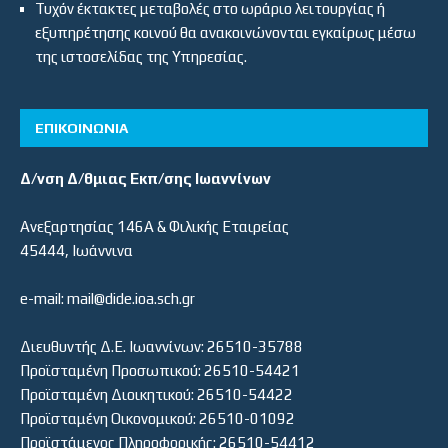
Τυχόν έκτακτες μεταβολές στο ωράριο λειτουργίας ή
εξυπηρέτησης κοινού θα ανακοινώνονται εγκαίρως μέσω
της ιστοσελίδας της Υπηρεσίας.
ΕΠΙΚΟΙΝΩΝΙΑ
Δ/νση Δ/θμιας Εκπ/σης Ιωαννίνων
Ανεξαρτησίας 146Α & Φιλικής Εταιρείας
45444, Ιωάννινα
e-mail: mail@dide.ioa.sch.gr
Διευθυντής Δ.Ε. Ιωαννίνων: 26510-35788
Προϊσταμένη Προσωπικού: 26510-54421
Προϊσταμένη Διοικητικού: 26510-54422
Προϊσταμένη Οικονομικού: 26510-01092
Προϊστάμενος Πληροφορικής: 26510-54412