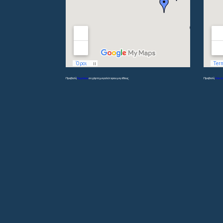
Προβολή
Γυμνάσια
σε χάρτη μεγαλύτερου μεγέθους
Προβολή
Λύκει