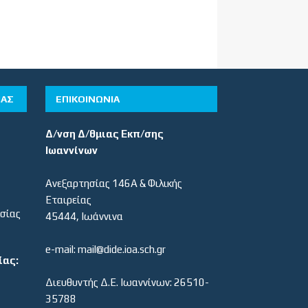
ΊΑΣ
ΕΠΙΚΟΙΝΩΝΙΑ
Δ/νση Δ/θμιας Εκπ/σης
Ιωαννίνων
Ανεξαρτησίας 146Α & Φιλικής
Εταιρείας
εσίας
45444, Ιωάννινα
e-mail: mail@dide.ioa.sch.gr
ίας:
Διευθυντής Δ.Ε. Ιωαννίνων: 26510-
35788