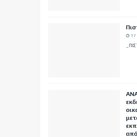
Πισ
17
_ΠΙΣ
ΑΝΑ
εκδ
οικ
μετ
εκπ
από