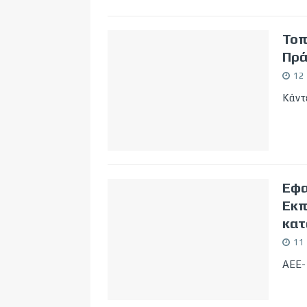
Τοπ
Πρά
12
Κάντε
Eφα
Εκπ
κατ
11
ΑΕΕ-