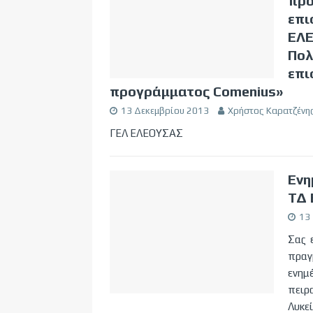
προ
επι
ΕΛΕ
Πολ
επι
προγράμματος Comenius»
13 Δεκεμβρίου 2013
Χρήστος Καρατζένη
ΓΕΛ ΕΛΕΟΥΣΑΣ
Ενη
ΤΔ 
13
Σας 
πραγ
ενημ
πειρ
Λυκε