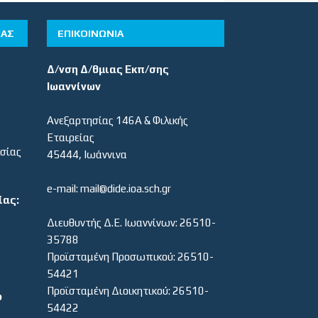
ΊΑΣ
ΕΠΙΚΟΙΝΩΝΙΑ
Δ/νση Δ/θμιας Εκπ/σης
Ιωαννίνων
Ανεξαρτησίας 146Α & Φιλικής
Εταιρείας
εσίας
45444, Ιωάννινα
e-mail: mail@dide.ioa.sch.gr
ίας:
Διευθυντής Δ.Ε. Ιωαννίνων: 26510-
35788
Προϊσταμένη Προσωπικού: 26510-
54421
Προϊσταμένη Διοικητικού: 26510-
ο
54422