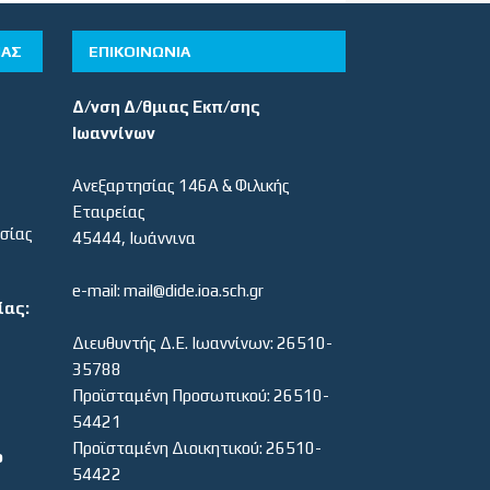
ΊΑΣ
ΕΠΙΚΟΙΝΩΝΙΑ
Δ/νση Δ/θμιας Εκπ/σης
Ιωαννίνων
Ανεξαρτησίας 146Α & Φιλικής
Εταιρείας
εσίας
45444, Ιωάννινα
e-mail: mail@dide.ioa.sch.gr
ίας:
Διευθυντής Δ.Ε. Ιωαννίνων: 26510-
35788
Προϊσταμένη Προσωπικού: 26510-
54421
Προϊσταμένη Διοικητικού: 26510-
ο
54422