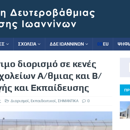
ΕΣ
ΣΧΟΛΕΙΑ
ΔΔΕ ΙΩΑΝΝΙΝΩΝ
EU
ΨΗΦΙ
ιμο διορισμό σε κενές
χολείων Α/θμιας και Β/
γής και Εκπαίδευσης
ΠΡ
ς
Διορισμοί
,
Εκπαιδευτικοί
,
ΣΗΜΑΝΤΙΚΑ
0