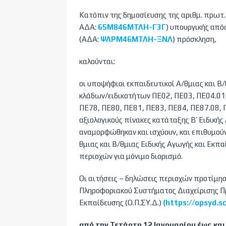
Κατόπιν της δημοσίευσης της αριθμ. πρω
ΑΔΑ:
65Μ846ΜΤΛΗ-Γ3Γ
) υπουργικής από
(ΑΔΑ:
ΨΛΡΜ46ΜΤΛΗ-ΞΝΛ
) πρόσκληση,
καλούνται:
οι υποψήφιοι εκπαιδευτικοί Α/θμιας και Β/
κλάδων/ειδικοτήτων ΠΕ02, ΠΕ03, ΠΕ04.01,
ΠΕ78, ΠΕ80, ΠΕ81, ΠΕ83, ΠΕ84, ΠΕ87.08, Π
αξιολογικούς πίνακες κατάταξης Β’ Ειδική
αναμορφώθηκαν και ισχύουν, και επιθυμούν 
θμιας και Β/θμιας Ειδικής Αγωγής και Εκ
περιοχών για μόνιμο διορισμό.
Οι αιτήσεις – δηλώσεις περιοχών προτίμη
Πληροφοριακού Συστήματος Διαχείρισης 
Εκπαίδευσης (Ο.Π.ΣΥ.Δ.)
(
https://opsyd.sc
από την Τετάρτη 12 Ιανουαρίου έως και