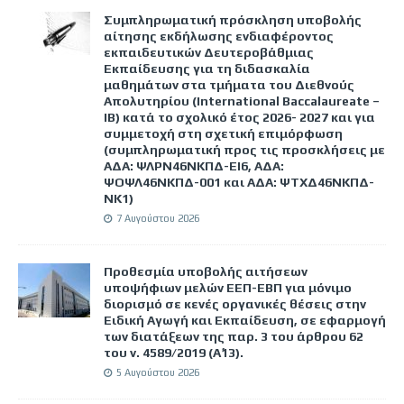
Συμπληρωματική πρόσκληση υποβολής
αίτησης εκδήλωσης ενδιαφέροντος
εκπαιδευτικών Δευτεροβάθμιας
Εκπαίδευσης για τη διδασκαλία
μαθημάτων στα τμήματα του Διεθνούς
Απολυτηρίου (International Baccalaureate –
IB) κατά το σχολικό έτος 2026- 2027 και για
συμμετοχή στη σχετική επιμόρφωση
(συμπληρωματική προς τις προσκλήσεις με
ΑΔΑ: ΨΛΡΝ46ΝΚΠΔ-ΕΙ6, ΑΔΑ:
ΨΟΨΛ46ΝΚΠΔ-001 και ΑΔΑ: ΨΤΧΔ46ΝΚΠΔ-
ΝΚ1)
7 Αυγούστου 2026
Προθεσμία υποβολής αιτήσεων
υποψήφιων μελών ΕΕΠ-ΕΒΠ για μόνιμο
διορισμό σε κενές οργανικές θέσεις στην
Ειδική Αγωγή και Εκπαίδευση, σε εφαρμογή
των διατάξεων της παρ. 3 του άρθρου 62
του ν. 4589/2019 (Α΄13).
5 Αυγούστου 2026