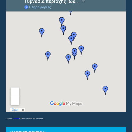
Προβολή
Γυμνάσια
σε χάρτη μεγαλύτερου μεγέθους