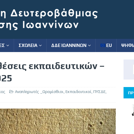
ΕΣ
ΣΧΟΛΕΙΑ
ΔΔΕ ΙΩΑΝΝΙΝΩΝ
EU
ΨΗΦΙ
θέσεις εκπαιδευτικών –
025
κος
Aναπληρωτές _Ωρομίσθιοι
,
Εκπαιδευτικοί
,
ΠΥΣΔΕ
,
ΠΡ