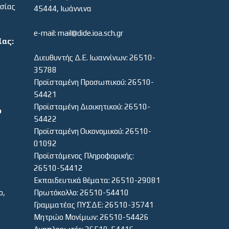
εσίας
45444, Ιωάννινα
e-mail: mail@dide.ioa.sch.gr
ίας:
Διευθυντής Δ.Ε. Ιωαννίνων: 26510-
35788
Προϊσταμένη Προσωπικού: 26510-
54421
Προϊσταμένη Διοικητικού: 26510-
ο
54422
Προϊσταμένη Οικονομικού: 26510-
01092
Προϊστάμενος Πληροφορικής:
26510-54412
Εκπαιδευτικά θέματα: 26510-29081
ο,
Πρωτόκολλο: 26510-54410
Γραμματέας ΠΥΣΔΕ: 26510-35741
Μητρώο Μονίμων: 26510-54426