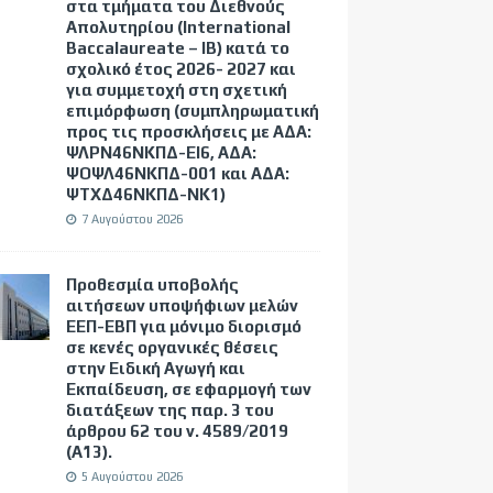
στα τμήματα του Διεθνούς
Απολυτηρίου (International
Baccalaureate – IB) κατά το
σχολικό έτος 2026- 2027 και
για συμμετοχή στη σχετική
επιμόρφωση (συμπληρωματική
προς τις προσκλήσεις με ΑΔΑ:
ΨΛΡΝ46ΝΚΠΔ-ΕΙ6, ΑΔΑ:
ΨΟΨΛ46ΝΚΠΔ-001 και ΑΔΑ:
ΨΤΧΔ46ΝΚΠΔ-ΝΚ1)
7 Αυγούστου 2026
Προθεσμία υποβολής
αιτήσεων υποψήφιων μελών
ΕΕΠ-ΕΒΠ για μόνιμο διορισμό
σε κενές οργανικές θέσεις
στην Ειδική Αγωγή και
Εκπαίδευση, σε εφαρμογή των
διατάξεων της παρ. 3 του
άρθρου 62 του ν. 4589/2019
(Α΄13).
5 Αυγούστου 2026