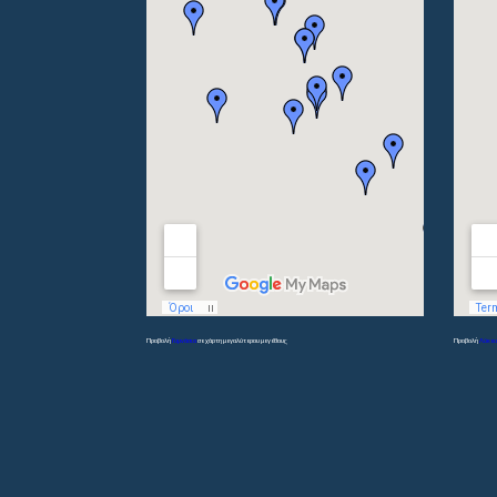
Προβολή
Γυμνάσια
σε χάρτη μεγαλύτερου μεγέθους
Προβολή
Λύκει