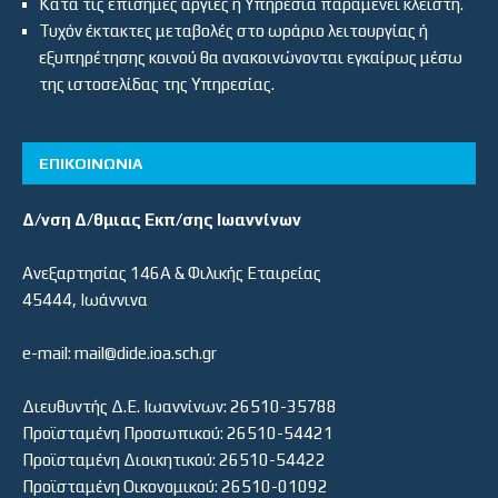
Κατά τις επίσημες αργίες η Υπηρεσία παραμένει κλειστή.
Τυχόν έκτακτες μεταβολές στο ωράριο λειτουργίας ή
εξυπηρέτησης κοινού θα ανακοινώνονται εγκαίρως μέσω
της ιστοσελίδας της Υπηρεσίας.
ΕΠΙΚΟΙΝΩΝΙΑ
Δ/νση Δ/θμιας Εκπ/σης Ιωαννίνων
Ανεξαρτησίας 146Α & Φιλικής Εταιρείας
45444, Ιωάννινα
e-mail: mail@dide.ioa.sch.gr
Διευθυντής Δ.Ε. Ιωαννίνων: 26510-35788
Προϊσταμένη Προσωπικού: 26510-54421
Προϊσταμένη Διοικητικού: 26510-54422
Προϊσταμένη Οικονομικού: 26510-01092