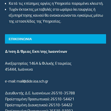
Κατά τις επίσημες αργίες η Υπηρεσία παραμένει κλειστή.
Τυχόν έκτακτες μεταβολές στο ωράριο λειτουργίας ή
εξυπηρέτησης κοινού θα ανακοινώνονται εγκαίρως μέσω
της ιστοσελίδας της Υπηρεσίας.
ΕΠΙΚΟΙΝΩΝΙΑ
Δ/νση Δ/θμιας Εκπ/σης Ιωαννίνων
Ανεξαρτησίας 146Α & Φιλικής Εταιρείας
45444, Ιωάννινα
e-mail: mail@dide.ioa.sch.gr
Διευθυντής Δ.Ε. Ιωαννίνων: 26510-35788
Προϊσταμένη Προσωπικού: 26510-54421
Προϊσταμένη Διοικητικού: 26510-54422
Προϊσταμένη Οικονομικού: 26510-01092