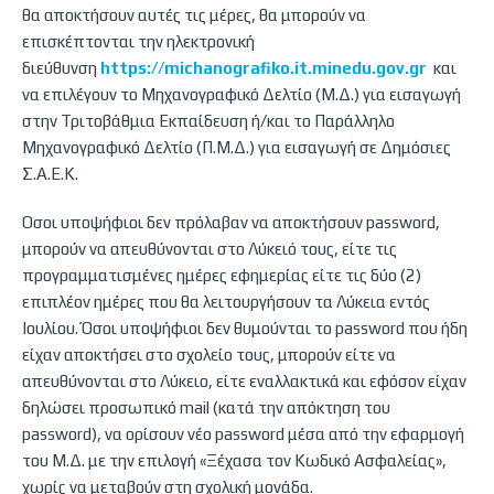
θα αποκτήσουν αυτές τις μέρες, θα μπορούν να
επισκέπτονται την ηλεκτρονική
διεύθυνση
https://michanografiko.it.minedu.gov.gr
και
να επιλέγουν το Μηχανογραφικό Δελτίο (Μ.Δ.) για εισαγωγή
στην Τριτοβάθμια Εκπαίδευση ή/και το Παράλληλο
Μηχανογραφικό Δελτίο (Π.Μ.Δ.) για εισαγωγή σε Δημόσιες
Σ.Α.Ε.Κ.
Όσοι υποψήφιοι δεν πρόλαβαν να αποκτήσουν password,
μπορούν να απευθύνονται στο Λύκειό τους, είτε τις
προγραμματισμένες ημέρες εφημερίας είτε τις δύο (2)
επιπλέον ημέρες που θα λειτουργήσουν τα Λύκεια εντός
Ιουλίου. Όσοι υποψήφιοι δεν θυμούνται το password που ήδη
είχαν αποκτήσει στο σχολείο τους, μπορούν είτε να
απευθύνονται στο Λύκειο, είτε εναλλακτικά και εφόσον είχαν
δηλώσει προσωπικό mail (κατά την απόκτηση του
password), να ορίσουν νέο password μέσα από την εφαρμογή
του Μ.Δ. με την επιλογή «Ξέχασα τον Κωδικό Ασφαλείας»,
χωρίς να μεταβούν στη σχολική μονάδα.