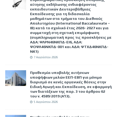
αίτησης εκδήλωσης ενδιαφέροντος
εκπαιδευτικών Δευτεροβάθμιας
Εκπαίδευσης για τη διδασκαλία
μαθημάτων στα τμήματα του Διεθνούς
Απολυτηρίου (International Baccalaureate –
IB) κατά το σχολικό έτος 2026- 2027 και για
συμμετοχή στη σχετική επιμόρφωση
(συμπληρωματική προς τις προσκλήσεις με
ΑΔΑ: ΨΛΡΝ46ΝΚΠΔ-ΕΙ6, ΑΔΑ:
ΨΟΨΛ46ΝΚΠΔ-001 και ΑΔΑ: ΨΤΧΔ46ΝΚΠΔ-
ΝΚ1)
7 Αυγούστου 2026
Προθεσμία υποβολής αιτήσεων
υποψήφιων μελών ΕΕΠ-ΕΒΠ για μόνιμο
διορισμό σε κενές οργανικές θέσεις στην
Ειδική Αγωγή και Εκπαίδευση, σε εφαρμογή
των διατάξεων της παρ. 3 του άρθρου 62
του ν. 4589/2019 (Α΄13).
5 Αυγούστου 2026