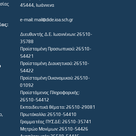
εσίας
45444, Ιωάννινα
e-mail: mail@dide.ioa.sch.gr
ίας:
Διευθυντής Δ.Ε. Ιωαννίνων: 26510-
35788
Προϊσταμένη Προσωπικού: 26510-
54421
Προϊσταμένη Διοικητικού: 26510-
ο
54422
Προϊσταμένη Οικονομικού: 26510-
01092
Προϊστάμενος Πληροφορικής:
26510-54412
Εκπαιδευτικά θέματα: 26510-29081
ο,
Πρωτόκολλο: 26510-54410
Γραμματέας ΠΥΣΔΕ: 26510-35741
Μητρώο Μονίμων: 26510-54426