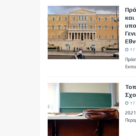
Πρό
και
υπο
Γεν
Εθν
17 
Πρόσ
Εκπ
Τοπ
Σχο
17 
2021
Περα