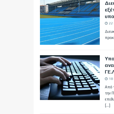
Διε
εξέ
υπο
22 
Διευκ
πρακ
Υπο
ανα
ΓΕ.
18 
Από τ
την Π
επιθ
[…]