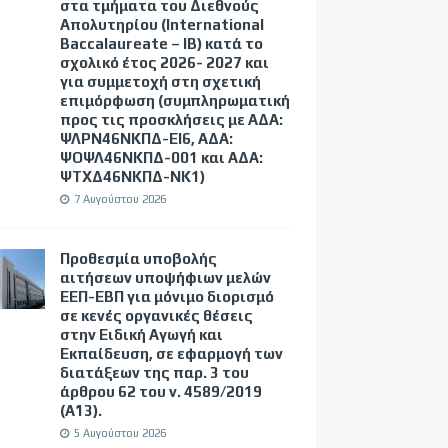
στα τμήματα του Διεθνούς
Απολυτηρίου (International
Baccalaureate – IB) κατά το
σχολικό έτος 2026- 2027 και
για συμμετοχή στη σχετική
επιμόρφωση (συμπληρωματική
προς τις προσκλήσεις με ΑΔΑ:
ΨΛΡΝ46ΝΚΠΔ-ΕΙ6, ΑΔΑ:
ΨΟΨΛ46ΝΚΠΔ-001 και ΑΔΑ:
ΨΤΧΔ46ΝΚΠΔ-ΝΚ1)
7 Αυγούστου 2026
Προθεσμία υποβολής
αιτήσεων υποψήφιων μελών
ΕΕΠ-ΕΒΠ για μόνιμο διορισμό
σε κενές οργανικές θέσεις
στην Ειδική Αγωγή και
Εκπαίδευση, σε εφαρμογή των
διατάξεων της παρ. 3 του
άρθρου 62 του ν. 4589/2019
(Α΄13).
5 Αυγούστου 2026