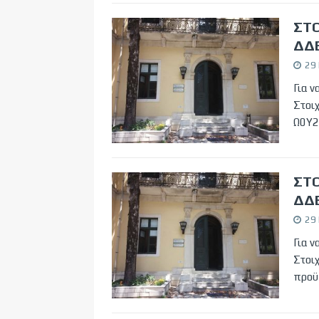
ΣΤΟ
ΔΔΕ
29 
Για 
Στοι
Ω0Υ
ΣΤΟ
ΔΔΕ
29 
Για 
Στοι
προϋ