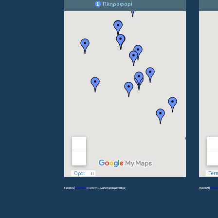
Προβολή
Γυμνάσια
σε χάρτη μεγαλύτερου μεγέθους
Προβολή
Λύκει