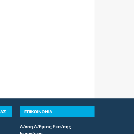
ΊΑΣ
ΕΠΙΚΟΙΝΩΝΙΑ
Δ/νση Δ/θμιας Εκπ/σης
Ιωαννίνων