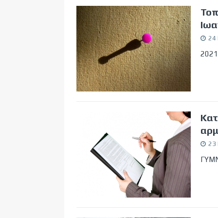
Τοπ
Ιωα
24 
2021
Κατ
αρμ
23 
ΓΥΜΝ