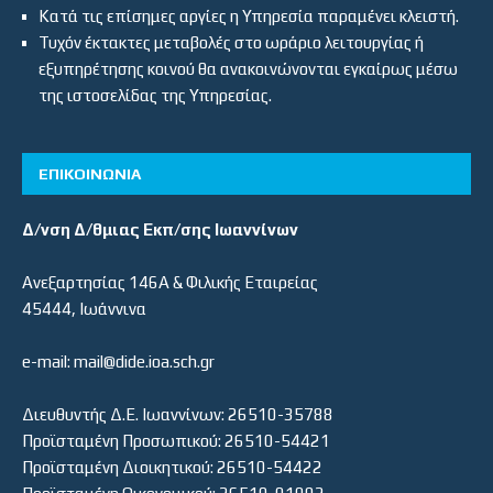
Κατά τις επίσημες αργίες η Υπηρεσία παραμένει κλειστή.
Τυχόν έκτακτες μεταβολές στο ωράριο λειτουργίας ή
εξυπηρέτησης κοινού θα ανακοινώνονται εγκαίρως μέσω
της ιστοσελίδας της Υπηρεσίας.
ΕΠΙΚΟΙΝΩΝΙΑ
Δ/νση Δ/θμιας Εκπ/σης Ιωαννίνων
Ανεξαρτησίας 146Α & Φιλικής Εταιρείας
45444, Ιωάννινα
e-mail: mail@dide.ioa.sch.gr
Διευθυντής Δ.Ε. Ιωαννίνων: 26510-35788
Προϊσταμένη Προσωπικού: 26510-54421
Προϊσταμένη Διοικητικού: 26510-54422