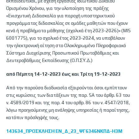
εκπαιδευτικοί, με σχέση εργασίας Ιδιωτικού Δικαίου
Ορισμένου Χρόνου, για την υλοποίηση της πράξης
«Ενισχυτική Διδασκαλία για παροχή υποστηρικτικού
προγράμματος διδασκαλίας σε ομάδες μαθητών που έχουν
κενά ή προβλήματα μάθησης (σχολικά έτη 2023-2026)» (MIS
6001775), για το σχολικό έτος 2023-2024, να υποβάλουν
την ηλεκτρονική αίτηση στο Ολοκληρωμένο Πληροφοριακό
Σύστημα Διαχείρισης Προσωπικού Πρωτοβάθμιας και
Δευτεροβάθμιας Εκπαίδευσης (Ο.Π.ΣΥ.Δ.)
από Πέμπτη 14-12-2023 έως και Τρίτη 19-12-2023
Από την παρούσα διαδικασία εξαιρούνται όσοι εμπίπτουν
στις κυρώσεις των διατάξεων της παρ. 5Α του άρθρ. 63 του
ν. 4589/2019 και της παρ. 4 του αρθρ. 86 του ν. 4547/2018,
λόγω προηγούμενης μη ανάληψης υπηρεσίας ή παραίτησης,
κατόπιν πρόσληψής τους.
143634_ΠΡΟΣΚΛΗΣΗ ΕΝ_Δ_23_ΨΓ6346ΝΚΠΔ-Η3Μ