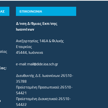
ΊΑΣ
ΕΠΙΚΟΙΝΩΝΙΑ
Δ/νση Δ/θμιας Εκπ/σης
Ιωαννίνων
Ανεξαρτησίας 146Α & Φιλικής
Εταιρείας
εσίας
45444, Ιωάννινα
e-mail: mail@dide.ioa.sch.gr
ίας:
Διευθυντής Δ.Ε. Ιωαννίνων: 26510-
35788
Προϊσταμένη Προσωπικού: 26510-
54421
Προϊσταμένη Διοικητικού: 26510-
ο
54422