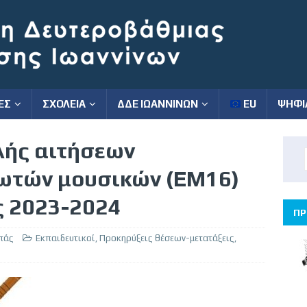
ΕΣ
ΣΧΟΛΕΙΑ
ΔΔΕ ΙΩΑΝΝΙΝΩΝ
EU
ΨΗΦΙ
ής αιτήσεων
ιωτών μουσικών (ΕΜ16)
ς 2023-2024
ΠΡ
πάς
Εκπαιδευτικοί
,
Προκηρύξεις θέσεων-μετατάξεις
,