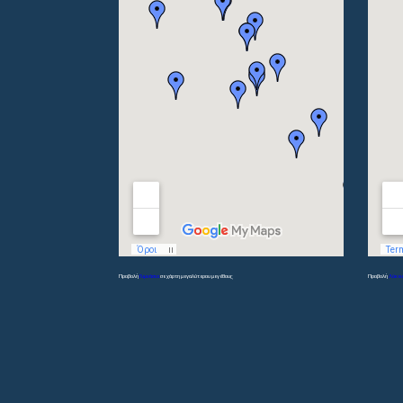
Προβολή
Γυμνάσια
σε χάρτη μεγαλύτερου μεγέθους
Προβολή
Λύκει