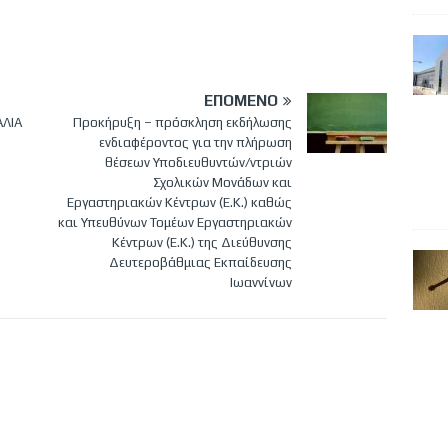
ΕΠΌΜΕΝΟ
ΑΛΙΑ
Προκήρυξη – πρόσκληση εκδήλωσης
ενδιαφέροντος για την πλήρωση
θέσεων Υποδιευθυντών/ντριών
Σχολικών Μονάδων και
Εργαστηριακών Κέντρων (Ε.Κ.) καθώς
και Υπευθύνων Τομέων Εργαστηριακών
Κέντρων (Ε.Κ.) της Διεύθυνσης
Δευτεροβάθμιας Εκπαίδευσης
Ιωαννίνων