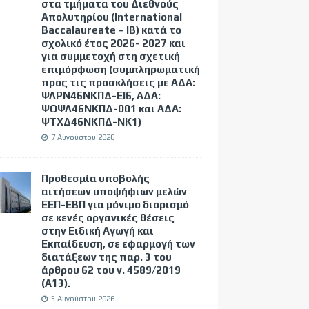
στα τμήματα του Διεθνούς
Απολυτηρίου (International
Baccalaureate – IB) κατά το
σχολικό έτος 2026- 2027 και
για συμμετοχή στη σχετική
επιμόρφωση (συμπληρωματική
προς τις προσκλήσεις με ΑΔΑ:
ΨΛΡΝ46ΝΚΠΔ-ΕΙ6, ΑΔΑ:
ΨΟΨΛ46ΝΚΠΔ-001 και ΑΔΑ:
ΨΤΧΔ46ΝΚΠΔ-ΝΚ1)
7 Αυγούστου 2026
Προθεσμία υποβολής
αιτήσεων υποψήφιων μελών
ΕΕΠ-ΕΒΠ για μόνιμο διορισμό
σε κενές οργανικές θέσεις
στην Ειδική Αγωγή και
Εκπαίδευση, σε εφαρμογή των
διατάξεων της παρ. 3 του
άρθρου 62 του ν. 4589/2019
(Α΄13).
5 Αυγούστου 2026