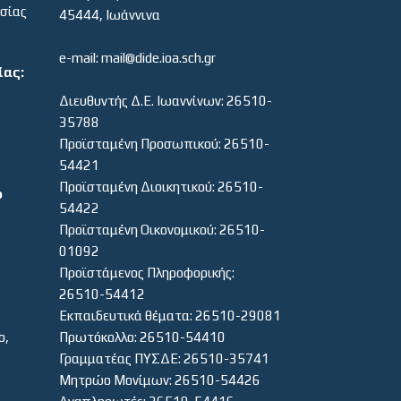
εσίας
45444, Ιωάννινα
e-mail: mail@dide.ioa.sch.gr
ίας:
Διευθυντής Δ.Ε. Ιωαννίνων: 26510-
35788
Προϊσταμένη Προσωπικού: 26510-
54421
Προϊσταμένη Διοικητικού: 26510-
ο
54422
Προϊσταμένη Οικονομικού: 26510-
01092
Προϊστάμενος Πληροφορικής:
26510-54412
Εκπαιδευτικά θέματα: 26510-29081
ο,
Πρωτόκολλο: 26510-54410
Γραμματέας ΠΥΣΔΕ: 26510-35741
Μητρώο Μονίμων: 26510-54426