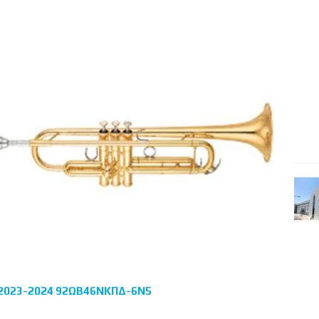
 2023-2024 92ΩΒ46ΝΚΠΔ-6Ν5